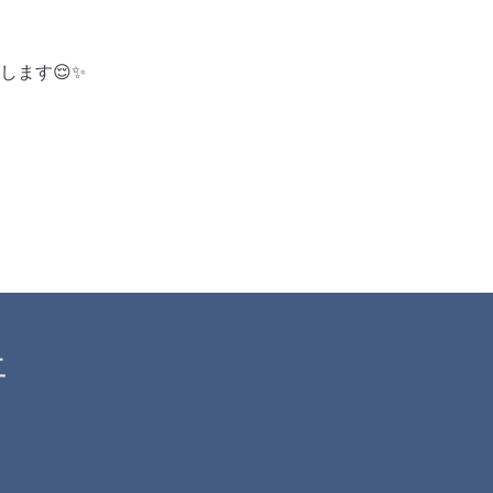
します😌✨
エ